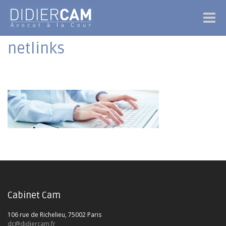
Naviga
-
bascul
netlinks
Cabinet Cam
106 rue de Richelieu, 75002 Paris
dc@didiercam.fr